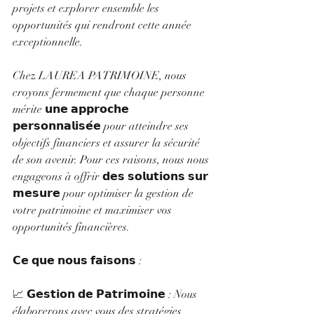
projets et explorer ensemble les 
opportunités qui rendront cette année 
exceptionnelle.
Chez LAUREA PATRIMOINE, nous 
croyons fermement que chaque personne 
mérite 𝘂𝗻𝗲 𝗮𝗽𝗽𝗿𝗼𝗰𝗵𝗲 
𝗽𝗲𝗿𝘀𝗼𝗻𝗻𝗮𝗹𝗶𝘀𝗲́𝗲 pour atteindre ses 
objectifs financiers et assurer la sécurité 
de son avenir. Pour ces raisons, nous nous 
engageons à offrir 𝗱𝗲𝘀 𝘀𝗼𝗹𝘂𝘁𝗶𝗼𝗻𝘀 𝘀𝘂𝗿 
𝗺𝗲𝘀𝘂𝗿𝗲 pour optimiser la gestion de 
votre patrimoine et maximiser vos 
opportunités financières.
𝗖𝗲 𝗾𝘂𝗲 𝗻𝗼𝘂𝘀 𝗳𝗮𝗶𝘀𝗼𝗻𝘀 :
📈 𝗚𝗲𝘀𝘁𝗶𝗼𝗻 𝗱𝗲 𝗣𝗮𝘁𝗿𝗶𝗺𝗼𝗶𝗻𝗲 : Nous 
élaborerons avec vous des stratégies 