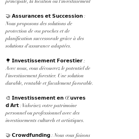
principale, la location ou l'investissement
🤝 𝗔𝘀𝘀𝘂𝗿𝗮𝗻𝗰𝗲𝘀 𝗲𝘁 𝗦𝘂𝗰𝗰𝗲𝘀𝘀𝗶𝗼𝗻 : 
Nous proposons des solutions de 
protection de vos proches et de 
planification successorale grâce à des 
solutions d'assurance adaptées.
🌳 𝗜𝗻𝘃𝗲𝘀𝘁𝗶𝘀𝘀𝗲𝗺𝗲𝗻𝘁 𝗙𝗼𝗿𝗲𝘀𝘁𝗶𝗲𝗿 : 
Avec nous, vous découvrez le potentiel de 
l'investissement forestier. Une solution 
durable, rentable et fiscalement favorable.
🎨 𝗜𝗻𝘃𝗲𝘀𝘁𝗶𝘀𝘀𝗲𝗺𝗲𝗻𝘁 𝗲𝗻 Œ𝘂𝘃𝗿𝗲𝘀 
𝗱'𝗔𝗿𝘁 : Valorisez votre patrimoine 
personnel ou professionnel avec des 
investissements culturels et artistiques.
🤝 𝗖𝗿𝗼𝘄𝗱𝗳𝘂𝗻𝗱𝗶𝗻𝗴 : Nous vous faisons 