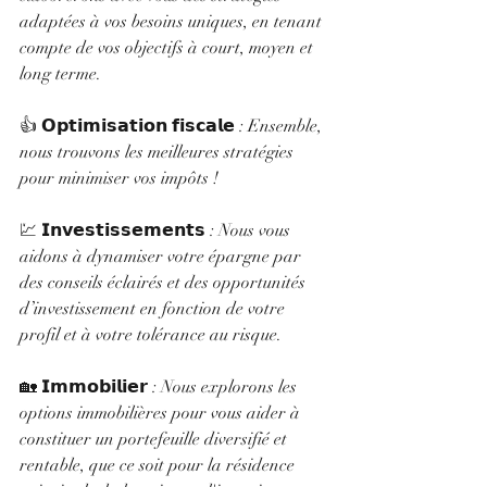
adaptées à vos besoins uniques, en tenant 
compte de vos objectifs à court, moyen et 
long terme.
👍 𝗢𝗽𝘁𝗶𝗺𝗶𝘀𝗮𝘁𝗶𝗼𝗻 𝗳𝗶𝘀𝗰𝗮𝗹𝗲 : Ensemble, 
nous trouvons les meilleures stratégies 
pour minimiser vos impôts ! 
💹 𝗜𝗻𝘃𝗲𝘀𝘁𝗶𝘀𝘀𝗲𝗺𝗲𝗻𝘁𝘀 : Nous vous 
aidons à dynamiser votre épargne par 
des conseils éclairés et des opportunités 
d’investissement en fonction de votre 
profil et à votre tolérance au risque.
🏡 𝗜𝗺𝗺𝗼𝗯𝗶𝗹𝗶𝗲𝗿 : Nous explorons les 
options immobilières pour vous aider à 
constituer un portefeuille diversifié et 
rentable, que ce soit pour la résidence 