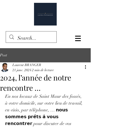
Post
Laurent BRANGER
21 janv. 2024
2 min de lecture
2024, l’année de notre
rencontre …
En nos locaux de Saint Maur des fossés, 
à votre domicile, sur votre lieu de travail, 
en visio, par téléphone, … 𝗻𝗼𝘂𝘀 
𝘀𝗼𝗺𝗺𝗲𝘀 𝗽𝗿𝗲̂𝘁𝘀 𝗮̀ 𝘃𝗼𝘂𝘀 
𝗿𝗲𝗻𝗰𝗼𝗻𝘁𝗿𝗲𝗿 pour discuter de vos 