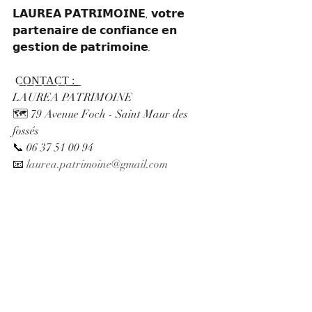
𝗟𝗔𝗨𝗥𝗘𝗔 𝗣𝗔𝗧𝗥𝗜𝗠𝗢𝗜𝗡𝗘, 𝘃𝗼𝘁𝗿𝗲 
𝗽𝗮𝗿𝘁𝗲𝗻𝗮𝗶𝗿𝗲 𝗱𝗲 𝗰𝗼𝗻𝗳𝗶𝗮𝗻𝗰𝗲 𝗲𝗻 
𝗴𝗲𝘀𝘁𝗶𝗼𝗻 𝗱𝗲 𝗽𝗮𝘁𝗿𝗶𝗺𝗼𝗶𝗻𝗲.
 C͟O͟N͟T͟A͟C͟T͟ ͟:͟
LAUREA PATRIMOINE
🗺 79 Avenue Foch - Saint Maur des 
fossés
📞 06 37 51 00 94
📧 
laurea.patrimoine@gmail.com
Posts récents
Voir tout