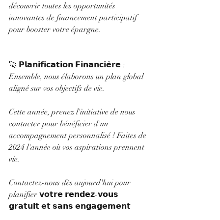
découvrir toutes les opportunités 
innovantes de financement participatif 
pour booster votre épargne.
🚀 𝗣𝗹𝗮𝗻𝗶𝗳𝗶𝗰𝗮𝘁𝗶𝗼𝗻 𝗙𝗶𝗻𝗮𝗻𝗰𝗶𝗲̀𝗿𝗲 : 
Ensemble, nous élaborons un plan global 
aligné sur vos objectifs de vie.
Cette année, prenez l'initiative de nous 
contacter pour bénéficier d'un 
accompagnement personnalisé ! Faites de 
2024 l'année où vos aspirations prennent 
vie. 
Contactez-nous dès aujourd'hui pour 
planifier 𝘃𝗼𝘁𝗿𝗲 𝗿𝗲𝗻𝗱𝗲𝘇-𝘃𝗼𝘂𝘀 
𝗴𝗿𝗮𝘁𝘂𝗶𝘁 𝗲𝘁 𝘀𝗮𝗻𝘀 𝗲𝗻𝗴𝗮𝗴𝗲𝗺𝗲𝗻𝘁