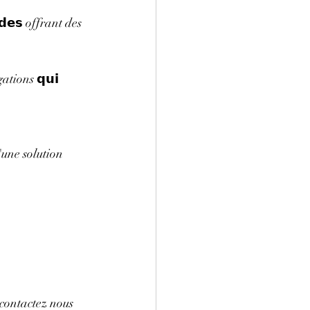
𝗱𝗲𝘀 offrant des 
ations 𝗾𝘂𝗶 
une solution 
 contactez nous 