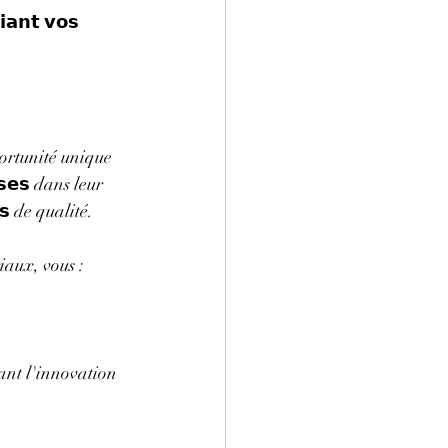
𝗻𝘁 𝘃𝗼𝘀 
ortunité unique 
𝗶𝘀𝗲𝘀 dans leur 
𝗿𝘀 de qualité.
iaux, vous :
ageant l'innovation 