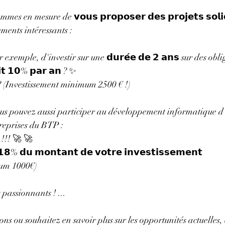
 en mesure de 𝘃𝗼𝘂𝘀 𝗽𝗿𝗼𝗽𝗼𝘀𝗲𝗿 𝗱𝗲𝘀 𝗽𝗿𝗼𝗷𝗲𝘁𝘀 𝘀𝗼𝗹𝗶
ments intéressants :
xemple, d'investir sur une 𝗱𝘂𝗿𝗲́𝗲 𝗱𝗲 𝟮 𝗮𝗻𝘀 sur des oblig
𝗶𝘁 𝟭𝟬% 𝗽𝗮𝗿 𝗮𝗻 ? ✨
 ? (Investissement minimum 2500 € !)
ous pouvez aussi participer au développement informatique d'
reprises du BTP :
 !!! 🚀 🚀
 𝗱𝘂 𝗺𝗼𝗻𝘁𝗮𝗻𝘁 𝗱𝗲 𝘃𝗼𝘁𝗿𝗲 𝗶𝗻𝘃𝗲𝘀𝘁𝗶𝘀𝘀𝗲𝗺𝗲𝗻𝘁  
mum 1000€)
 passionnants ! ...
ons ou souhaitez en savoir plus sur les opportunités actuelles,