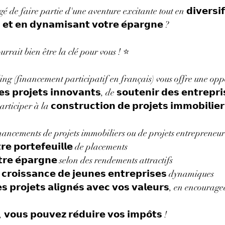
e faire partie d'une aventure excitante tout en 𝗱𝗶𝘃𝗲𝗿𝘀𝗶𝗳𝗶
 𝗲𝘁 𝗲𝗻 𝗱𝘆𝗻𝗮𝗺𝗶𝘀𝗮𝗻𝘁 𝘃𝗼𝘁𝗿𝗲 𝗲́𝗽𝗮𝗿𝗴𝗻𝗲 ?
rait bien être la clé pour vous ! ⭐
ing (financement participatif en français) vous offre une opp
𝗲𝘀 𝗽𝗿𝗼𝗷𝗲𝘁𝘀 𝗶𝗻𝗻𝗼𝘃𝗮𝗻𝘁𝘀, de 𝘀𝗼𝘂𝘁𝗲𝗻𝗶𝗿 𝗱𝗲𝘀 𝗲𝗻𝘁𝗿𝗲𝗽
per à la 𝗰𝗼𝗻𝘀𝘁𝗿𝘂𝗰𝘁𝗶𝗼𝗻 𝗱𝗲 𝗽𝗿𝗼𝗷𝗲𝘁𝘀 𝗶𝗺𝗺𝗼𝗯𝗶𝗹𝗶𝗲
ancements de projets immobiliers ou de projets entrepreneur
𝘁𝗿𝗲 𝗽𝗼𝗿𝘁𝗲𝗳𝗲𝘂𝗶𝗹𝗹𝗲 de placements
𝘁𝗿𝗲 𝗲́𝗽𝗮𝗿𝗴𝗻𝗲 selon des rendements attractifs
𝗮 𝗰𝗿𝗼𝗶𝘀𝘀𝗮𝗻𝗰𝗲 𝗱𝗲 𝗷𝗲𝘂𝗻𝗲𝘀 𝗲𝗻𝘁𝗿𝗲𝗽𝗿𝗶𝘀𝗲𝘀 dynamiques
 𝗽𝗿𝗼𝗷𝗲𝘁𝘀 𝗮𝗹𝗶𝗴𝗻𝗲́𝘀 𝗮𝘃𝗲𝗰 𝘃𝗼𝘀 𝘃𝗮𝗹𝗲𝘂𝗿𝘀, en encour
𝘂𝘀 𝗽𝗼𝘂𝘃𝗲𝘇 𝗿𝗲́𝗱𝘂𝗶𝗿𝗲 𝘃𝗼𝘀 𝗶𝗺𝗽𝗼̂𝘁𝘀 !