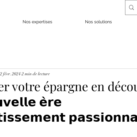
Nos expertises
Nos solutions
2 févr. 2024
2 min de lecture
r votre épargne en déco
𝘃𝗲𝗹𝗹𝗲 𝗲̀𝗿𝗲
𝘁𝗶𝘀𝘀𝗲𝗺𝗲𝗻𝘁 𝗽𝗮𝘀𝘀𝗶𝗼𝗻𝗻𝗮