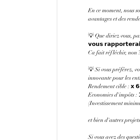
En ce moment, nous sommes
avantages et des rende
💡 Que diriez vous, par e
𝘃𝗼𝘂𝘀 𝗿𝗮𝗽𝗽𝗼𝗿𝘁𝗲𝗿
Ca fait réfléchir, non
💡 Si vous préférez, v
innovante pour les ent
Rendement cible : 𝘅 𝟲
Economies d'impôts : 𝟭𝟴%
(Investissement mini
et bien d'autres projets
Si vous avez des questi