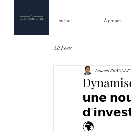
Accueil
À propos
All Posts
Laurent BRANGER
Dynamise
𝘂𝗻𝗲 𝗻𝗼𝘂
𝗱'𝗶𝗻𝘃𝗲𝘀
🌍