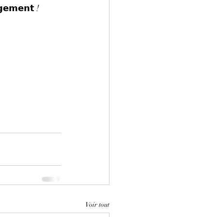
𝗴𝗲𝗺𝗲𝗻𝘁 !
Voir tout