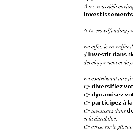
Avez-vous déjà envisagé d
𝗶𝗻𝘃𝗲𝘀𝘁𝗶𝘀𝘀𝗲𝗺𝗲𝗻𝘁
⭐ Le crowdfunding pour
En effet, le crowdfund
d'𝗶𝗻𝘃𝗲𝘀𝘁𝗶𝗿 𝗱𝗮𝗻𝘀 
développement et de partici
En contribuant aux fin
👉 𝗱𝗶𝘃𝗲𝗿𝘀𝗶𝗳𝗶𝗲𝘇 𝘃
👉 𝗱𝘆𝗻𝗮𝗺𝗶𝘀𝗲𝘇 𝘃𝗼
👉 𝗽𝗮𝗿𝘁𝗶𝗰𝗶𝗽𝗲𝘇 𝗮̀ 
👉 investissez dans 𝗱𝗲𝘀
et la durabilité.
👉 cerise sur le gâteau, 𝘃