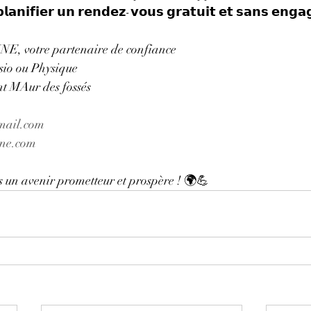
𝗶𝗳𝗶𝗲𝗿 𝘂𝗻 𝗿𝗲𝗻𝗱𝗲𝘇-𝘃𝗼𝘂𝘀 𝗴𝗿𝗮𝘁𝘂𝗶𝘁 𝗲𝘁 𝘀𝗮𝗻𝘀 𝗲𝗻𝗴𝗮
 votre partenaire de confiance
sio ou Physique
nt MAur des fossés
mail.com
ne.com
 un avenir prometteur et prospère ! 🌍💪