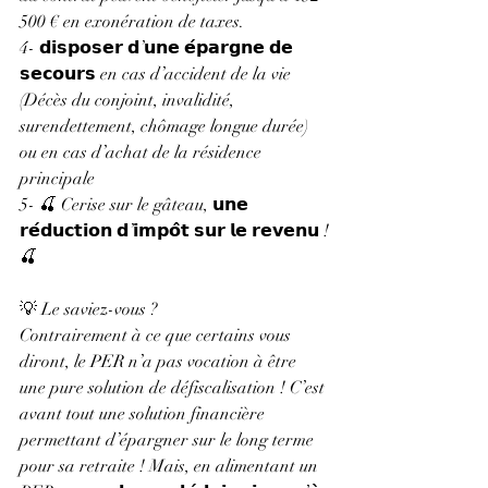
500 € en exonération de taxes.
4- 𝗱𝗶𝘀𝗽𝗼𝘀𝗲𝗿 𝗱’𝘂𝗻𝗲 𝗲́𝗽𝗮𝗿𝗴𝗻𝗲 𝗱𝗲 
𝘀𝗲𝗰𝗼𝘂𝗿𝘀 en cas d’accident de la vie 
(Décès du conjoint, invalidité, 
surendettement, chômage longue durée) 
ou en cas d’achat de la résidence 
principale
5- 🍒 Cerise sur le gâteau, 𝘂𝗻𝗲 
𝗿𝗲́𝗱𝘂𝗰𝘁𝗶𝗼𝗻 𝗱’𝗶𝗺𝗽𝗼̂𝘁 𝘀𝘂𝗿 𝗹𝗲 𝗿𝗲𝘃𝗲𝗻𝘂 !
🍒
💡 Le saviez-vous ?
Contrairement à ce que certains vous 
diront, le PER n’a pas vocation à être 
une pure solution de défiscalisation ! C’est 
avant tout une solution financière 
permettant d’épargner sur le long terme 
pour sa retraite ! Mais, en alimentant un 