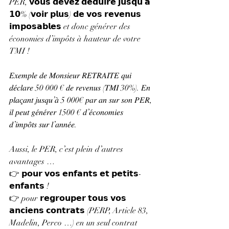
PER, 𝘃𝗼𝘂𝘀 𝗱𝗲𝘃𝗲𝘇 𝗱𝗲́𝗱𝘂𝗶𝗿𝗲 𝗷𝘂𝘀𝗾𝘂’𝗮̀ 
𝟭𝟬% (𝘃𝗼𝗶𝗿 𝗽𝗹𝘂𝘀) 𝗱𝗲 𝘃𝗼𝘀 𝗿𝗲𝘃𝗲𝗻𝘂𝘀 
𝗶𝗺𝗽𝗼𝘀𝗮𝗯𝗹𝗲𝘀 et donc générer des 
économies d’impôts à hauteur de votre 
TMI !
𝐸𝑥𝑒𝑚𝑝𝑙𝑒 𝑑𝑒 𝑀𝑜𝑛𝑠𝑖𝑒𝑢𝑟 𝑅𝐸𝑇𝑅𝐴𝐼𝑇𝐸 𝑞𝑢𝑖 
𝑑𝑒́𝑐𝑙𝑎𝑟𝑒 50 000 € 𝑑𝑒 𝑟𝑒𝑣𝑒𝑛𝑢𝑠 (𝑇𝑀𝐼 30%). 𝐸𝑛 
𝑝𝑙𝑎𝑐̧𝑎𝑛𝑡 𝑗𝑢𝑠𝑞𝑢’𝑎̀ 5 000€ 𝑝𝑎𝑟 𝑎𝑛 𝑠𝑢𝑟 𝑠𝑜𝑛 𝑃𝐸𝑅, 
𝑖𝑙 𝑝𝑒𝑢𝑡 𝑔𝑒́𝑛𝑒́𝑟𝑒𝑟 1500 € 𝑑’𝑒́𝑐𝑜𝑛𝑜𝑚𝑖𝑒𝑠 
𝑑’𝑖𝑚𝑝𝑜̂𝑡𝑠 𝑠𝑢𝑟 𝑙’𝑎𝑛𝑛𝑒́𝑒.
Aussi, le PER, c’est plein d’autres 
avantages …
👉 𝗽𝗼𝘂𝗿 𝘃𝗼𝘀 𝗲𝗻𝗳𝗮𝗻𝘁𝘀 𝗲𝘁 𝗽𝗲𝘁𝗶𝘁𝘀-
𝗲𝗻𝗳𝗮𝗻𝘁𝘀 !
👉 pour 𝗿𝗲𝗴𝗿𝗼𝘂𝗽𝗲𝗿 𝘁𝗼𝘂𝘀 𝘃𝗼𝘀 
𝗮𝗻𝗰𝗶𝗲𝗻𝘀 𝗰𝗼𝗻𝘁𝗿𝗮𝘁𝘀 (PERP, Article 83, 
Madelin, Perco …) en un seul contrat 