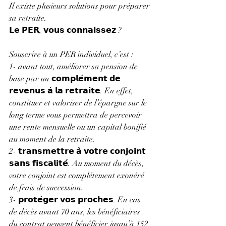
Il existe plusieurs solutions pour préparer 
sa retraite.
𝗟𝗲 𝗣𝗘𝗥, 𝘃𝗼𝘂𝘀 𝗰𝗼𝗻𝗻𝗮𝗶𝘀𝘀𝗲𝘇 ?
Souscrire à un PER individuel, c’est :
1- avant tout, améliorer sa pension de 
base par un 𝗰𝗼𝗺𝗽𝗹𝗲́𝗺𝗲𝗻𝘁 𝗱𝗲 
𝗿𝗲𝘃𝗲𝗻𝘂𝘀 𝗮̀ 𝗹𝗮 𝗿𝗲𝘁𝗿𝗮𝗶𝘁𝗲. En effet, 
constituer et valoriser de l’épargne sur le 
long terme vous permettra de percevoir 
une rente mensuelle ou un capital bonifié 
au moment de la retraite.
2- 𝘁𝗿𝗮𝗻𝘀𝗺𝗲𝘁𝘁𝗿𝗲 𝗮̀ 𝘃𝗼𝘁𝗿𝗲 𝗰𝗼𝗻𝗷𝗼𝗶𝗻𝘁 
𝘀𝗮𝗻𝘀 𝗳𝗶𝘀𝗰𝗮𝗹𝗶𝘁𝗲́. Au moment du décès, 
votre conjoint est complétement exonéré 
de frais de succession.
3- 𝗽𝗿𝗼𝘁𝗲́𝗴𝗲𝗿 𝘃𝗼𝘀 𝗽𝗿𝗼𝗰𝗵𝗲𝘀. En cas 
de décès avant 70 ans, les bénéficiaires 
du contrat peuvent bénéficier jusqu’à 152 