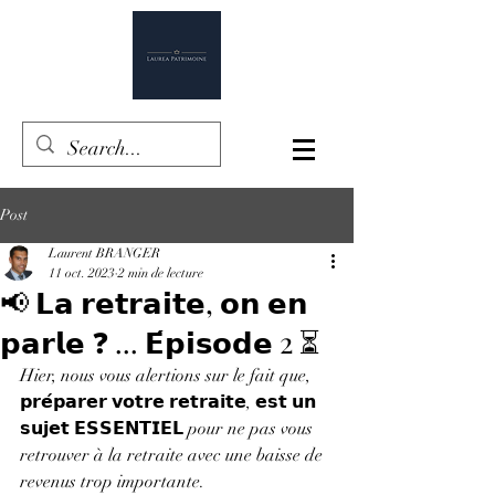
Post
Laurent BRANGER
11 oct. 2023
2 min de lecture
📢 𝗟𝗮 𝗿𝗲𝘁𝗿𝗮𝗶𝘁𝗲, 𝗼𝗻 𝗲𝗻
𝗽𝗮𝗿𝗹𝗲 ❓ ... 𝗘́𝗽𝗶𝘀𝗼𝗱𝗲 2 ⏳
Hier, nous vous alertions sur le fait que, 
𝗽𝗿𝗲́𝗽𝗮𝗿𝗲𝗿 𝘃𝗼𝘁𝗿𝗲 𝗿𝗲𝘁𝗿𝗮𝗶𝘁𝗲, 𝗲𝘀𝘁 𝘂𝗻 
𝘀𝘂𝗷𝗲𝘁 𝗘𝗦𝗦𝗘𝗡𝗧𝗜𝗘𝗟 pour ne pas vous 
retrouver à la retraite avec une baisse de 
revenus trop importante.