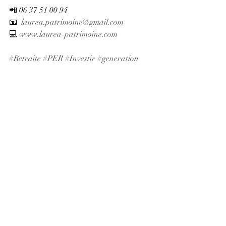
📲 06 37 51 00 94
📧  
laurea.patrimoine@gmail.com
💻 
www.laurea-patrimoine.com
#Retraite
#PER
#Investir
#generation