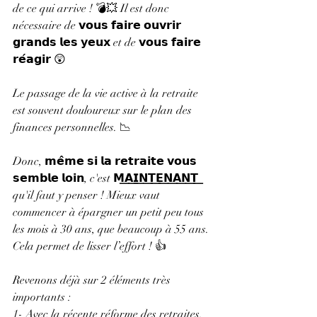
de ce qui arrive ! 💣💥 Il est donc 
nécessaire de 𝘃𝗼𝘂𝘀 𝗳𝗮𝗶𝗿𝗲 𝗼𝘂𝘃𝗿𝗶𝗿 
𝗴𝗿𝗮𝗻𝗱𝘀 𝗹𝗲𝘀 𝘆𝗲𝘂𝘅 et de 𝘃𝗼𝘂𝘀 𝗳𝗮𝗶𝗿𝗲 
𝗿𝗲́𝗮𝗴𝗶𝗿 😲
Le passage de la vie active à la retraite 
est souvent douloureux sur le plan des 
finances personnelles. 📉
Donc, 𝗺𝗲̂𝗺𝗲 𝘀𝗶 𝗹𝗮 𝗿𝗲𝘁𝗿𝗮𝗶𝘁𝗲 𝘃𝗼𝘂𝘀 
𝘀𝗲𝗺𝗯𝗹𝗲 𝗹𝗼𝗶𝗻, c'est 𝗠͟𝗔͟𝗜͟𝗡͟𝗧͟𝗘͟𝗡͟𝗔͟𝗡͟𝗧͟ 
qu'il faut y penser ! Mieux vaut 
commencer à épargner un petit peu tous 
les mois à 30 ans, que beaucoup à 55 ans. 
Cela permet de lisser l’effort ! 👍
Revenons déjà sur 2 éléments très 
importants :
1- Avec la récente réforme des retraites, 