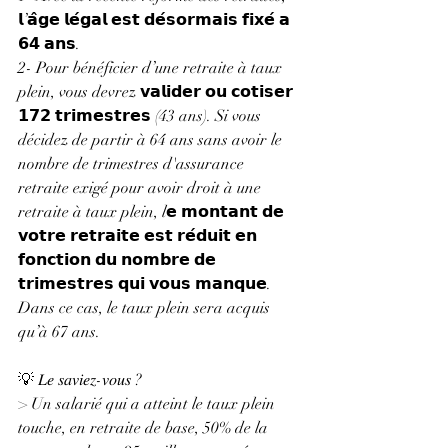
𝗹’𝗮̂𝗴𝗲 𝗹𝗲́𝗴𝗮𝗹 𝗲𝘀𝘁 𝗱𝗲́𝘀𝗼𝗿𝗺𝗮𝗶𝘀 𝗳𝗶𝘅𝗲́ 𝗮 
𝟲𝟰 𝗮𝗻𝘀.
2- Pour bénéficier d’une retraite à taux 
plein, vous devrez 𝘃𝗮𝗹𝗶𝗱𝗲𝗿 𝗼𝘂 𝗰𝗼𝘁𝗶𝘀𝗲𝗿 
𝟭𝟳𝟮 𝘁𝗿𝗶𝗺𝗲𝘀𝘁𝗿𝗲𝘀 (43 ans). Si vous 
décidez de partir à 64 ans sans avoir le 
nombre de trimestres d'assurance 
retraite exigé pour avoir droit à une 
retraite à taux plein, l𝗲 𝗺𝗼𝗻𝘁𝗮𝗻𝘁 𝗱𝗲 
𝘃𝗼𝘁𝗿𝗲 𝗿𝗲𝘁𝗿𝗮𝗶𝘁𝗲 𝗲𝘀𝘁 𝗿𝗲́𝗱𝘂𝗶𝘁 𝗲𝗻 
𝗳𝗼𝗻𝗰𝘁𝗶𝗼𝗻 𝗱𝘂 𝗻𝗼𝗺𝗯𝗿𝗲 𝗱𝗲 
𝘁𝗿𝗶𝗺𝗲𝘀𝘁𝗿𝗲𝘀 𝗾𝘂𝗶 𝘃𝗼𝘂𝘀 𝗺𝗮𝗻𝗾𝘂𝗲. 
Dans ce cas, le taux plein sera acquis 
qu’à 67 ans.
💡 𝐿𝑒 𝑠𝑎𝑣𝑖𝑒𝑧-𝑣𝑜𝑢𝑠 ?
> Un salarié qui a atteint le taux plein 
touche, en retraite de base, 50% de la 