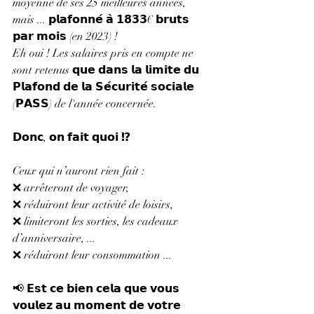
moyenne de ses 25 meilleures années, 
mais ... 𝗽𝗹𝗮𝗳𝗼𝗻𝗻𝗲́ 𝗮̀ 𝟭𝟴𝟯𝟯€ 𝗯𝗿𝘂𝘁𝘀 
𝗽𝗮𝗿 𝗺𝗼𝗶𝘀 (en 2023) !
Eh oui ! Les salaires pris en compte ne 
sont retenus 𝗾𝘂𝗲 𝗱𝗮𝗻𝘀 𝗹𝗮 𝗹𝗶𝗺𝗶𝘁𝗲 𝗱𝘂 
𝗣𝗹𝗮𝗳𝗼𝗻𝗱 𝗱𝗲 𝗹𝗮 𝗦𝗲́𝗰𝘂𝗿𝗶𝘁𝗲́ 𝘀𝗼𝗰𝗶𝗮𝗹𝗲 
(𝗣𝗔𝗦𝗦) de l'année concernée.
𝗗𝗼𝗻𝗰, 𝗼𝗻 𝗳𝗮𝗶𝘁 𝗾𝘂𝗼𝗶 ⁉
Ceux qui n’auront rien fait :
❌ arrêteront de voyager,
❌ réduiront leur activité de loisirs,
❌ limiteront les sorties, les cadeaux 
d’anniversaire, ...
❌ réduiront leur consommation ...
📢 𝗘𝘀𝘁 𝗰𝗲 𝗯𝗶𝗲𝗻 𝗰𝗲𝗹𝗮 𝗾𝘂𝗲 𝘃𝗼𝘂𝘀 
𝘃𝗼𝘂𝗹𝗲𝘇 𝗮𝘂 𝗺𝗼𝗺𝗲𝗻𝘁 𝗱𝗲 𝘃𝗼𝘁𝗿𝗲 