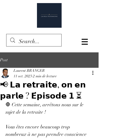
Post
Laurent BRANGER
11 oct. 2023
2 min de lecture
📢 𝗟𝗮 𝗿𝗲𝘁𝗿𝗮𝗶𝘁𝗲, 𝗼𝗻 𝗲𝗻
𝗽𝗮𝗿𝗹𝗲 ? 𝗘́𝗽𝗶𝘀𝗼𝗱𝗲 𝟭 ⏳
🛑 Cette semaine, arrêtons nous sur le 
sujet de la retraite !
Vous êtes encore beaucoup trop 
nombreux à ne pas prendre conscience 