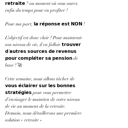
𝗿𝗲𝘁𝗿𝗮𝗶𝘁𝗲 ? au moment où vous aurez 
enfin du temps pour en profiter !
Pour ma part, 𝗹𝗮 𝗿𝗲́𝗽𝗼𝗻𝘀𝗲 𝗲𝘀𝘁 𝗡𝗢𝗡 !
L’objectif est donc clair ! Pour maintenir 
son niveau de vie, il va falloir 𝘁𝗿𝗼𝘂𝘃𝗲𝗿 
𝗱’𝗮𝘂𝘁𝗿𝗲𝘀 𝘀𝗼𝘂𝗿𝗰𝗲𝘀 𝗱𝗲 𝗿𝗲𝘃𝗲𝗻𝘂𝘀 
𝗽𝗼𝘂𝗿 𝗰𝗼𝗺𝗽𝗹𝗲́𝘁𝗲𝗿 𝘀𝗮 𝗽𝗲𝗻𝘀𝗶𝗼𝗻 de 
base ! 🚀
Cette semaine, nous allons tâcher de 
𝘃𝗼𝘂𝘀 𝗲́𝗰𝗹𝗮𝗶𝗿𝗲𝗿 𝘀𝘂𝗿 𝗹𝗲𝘀 𝗯𝗼𝗻𝗻𝗲𝘀 
𝘀𝘁𝗿𝗮𝘁𝗲́𝗴𝗶𝗲𝘀 pour vous permettre 
d’envisager le maintien de votre niveau 
de vie au moment de la retraite.
Demain, nous détaillerons une première 
solution « retraite »