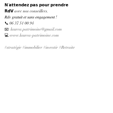
𝗡’𝗮𝘁𝘁𝗲𝗻𝗱𝗲𝘇 𝗽𝗮𝘀 𝗽𝗼𝘂𝗿 𝗽𝗿𝗲𝗻𝗱𝗿𝗲 
𝗥𝗱𝗩 avec nos conseillers.
𝑅𝑑𝑣 𝑔𝑟𝑎𝑡𝑢𝑖𝑡 𝑒𝑡 𝑠𝑎𝑛𝑠 𝑒𝑛𝑔𝑎𝑔𝑒𝑚𝑒𝑛𝑡 !
📞 06 37 51 00 94
📧  
laurea.patrimoine@gmail.com
💻 
www.laurea-patrimoine.com
#stratégie
#immobilier
#investir
#Retraite